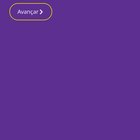
Avançar
Início
Opinião
500 Palavras: Onde fica o Paraíso?
João Reis Ribeiro
, Professor
25 Junho 2025, Quarta-feira
Professor