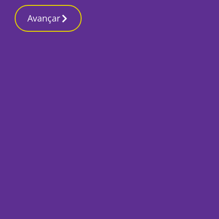
Contactos reda
19 Março 2026, Quinta-feira 6:47 PM
Avançar
Início
Opinião
500 palavras: Antón
entre Sado e Arráb
João Reis Ribeiro
, Professor
23 Novembro 2021, Terça-feira