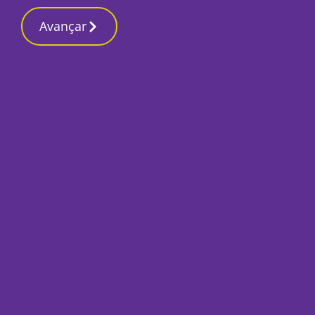
Contactos redaçã
15 Março 2026, Domingo 10:38 PM
Avançar
Início
Local
Setúbal
Vizinhos da Azinh
requalificação mas 
Por
Humberto Lameiras
Março 15, 2021