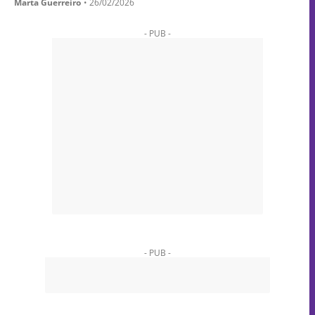
Marta Guerreiro
•
26/02/2026
- PUB -
- PUB -