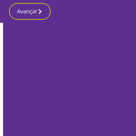
Avançar
Início
Local
Setúbal
Setúbal celebra mulheres ao longo de
todo o mês
Por
Mário Rui Sobral
Março 7, 2022