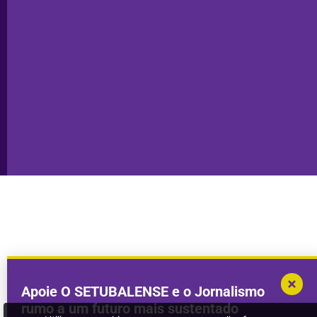
Privacidade
Sesimbra
Declaração de
Transparência
Setúbal
Publicidade
Sines
Copyright © 2025. Todos os direitos
Desenvolvimento por
Megasites
em
reservados.
parceria com
DWSI
Apoie O SETUBALENSE e o Jornalismo
rumo a um futuro mais sustentado