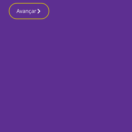
Contactos redaçã
15 Março 2026, Domingo 10:18 PM
Avançar
Início
Local
Setúbal
Santa Casa da Mis
setubalense em fes
Por
Francisco Alves Rito
Dezembro 18, 2018