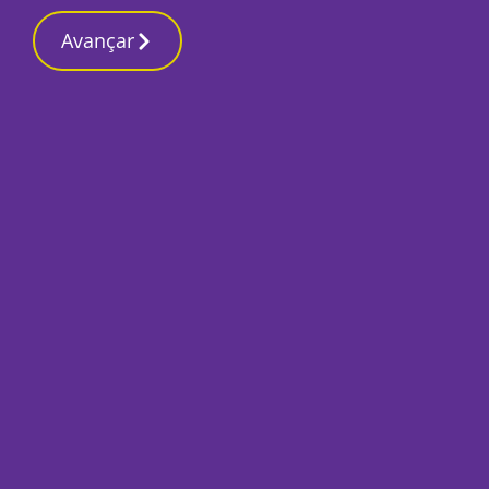
Contactos redaç
5 Março 2026, Quinta-feira 3:23 AM
Avançar
Início
Local
Setúbal
PJ deteve suspeito
em Setúbal
Por
Lusa
Maio 23, 2025