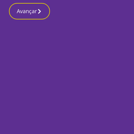
Contactos red
2 Março 2026, Segunda-feira 6:09 PM
Avançar
Início
Local
Setúbal
Nomes dos principai
Sant’Iago já são c
Por
Tiago Jesus
Junho 19, 2024