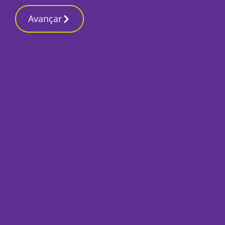
Contactos redaç
13 Março 2026, Sexta-feira 9:56 PM
Avançar
Início
Local
Setúbal
Museu do Trabalho
visitantes com limi
Por
O Setubalense
Maio 17, 2022