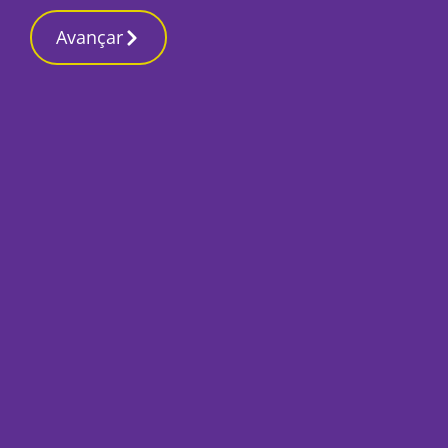
Contactos redaç
5 Março 2026, Quinta-feira 7:36 AM
Avançar
Início
Local
Setúbal
Mau tempo danific
Hotelaria e impede
Por
Humberto Lameiras
Dezembro 13, 2022