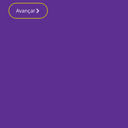
Contactos redaç
4 Março 2026, Quarta-feira 4:52 PM
Avançar
Início
Local
Setúbal
Mãe denuncia “agre
17 anos à porta de
Por
A Redação
Janeiro 12, 2023