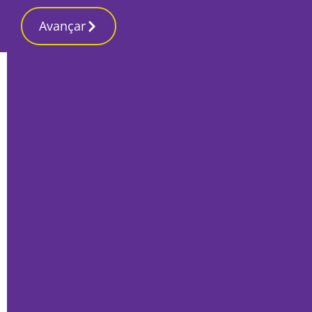
Avançar
Início
Local
Setúbal
Mãe condenada a trabalho comunitário
por bater em professora do filho
Por
Rogério Matos
Novembro 3, 2022