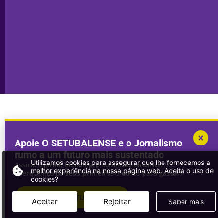
Transparência
Setúbal
Publicidade
Sines
Copyright © 2025. Todos os direitos
Desenvolvimento por
Megasites
em
reservados.
parceria com
DWSI
Apoie O SETUBALENSE e o Jornalismo
rumo a um futuro mais sustentado
Utilizamos cookies para assegurar que lhe fornecemos a
Assine o jornal ou compre conteúdos avulsos.
melhor experiência na nossa página web. Aceita o uso de
Oferecemos os seus primeiros 3 euros para gastar!
cookies?
ASSINAR
O SETUBALENSE
Aceitar
Rejeitar
Saber mais