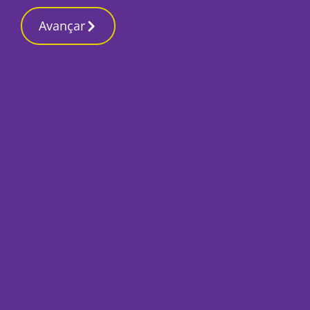
Contactos red
9 Março 2026, Segunda-feira 4:56 PM
Avançar
Início
Local
Setúbal
Escola de Hotelari
de acolhimento e 
ucranianos
Por
Humberto Lameiras
Março 29, 2022