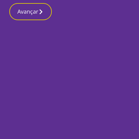
Contactos reda
17 Março 2026, Terça-feira 12:40 AM
Avançar
Início
Local
Setúbal
Contratempos na v
Borba. Provedor di
“afinado”
Por
A Redação
Janeiro 20, 2021