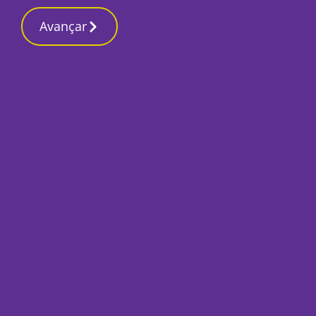
Contactos redação
8 Março 2026, Domingo 6:24 PM
Avançar
Início
Local
Setúbal
Cidadãos pela Arr
justificações da p
Por
Humberto Lameiras
Outubro 12, 2021