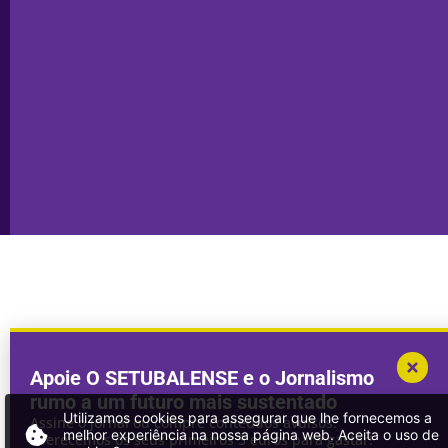
Privacidade
Sesimbra
Declaração de
Transparência
Setúbal
Publicidade
Sines
Copyright © 2025. Todos os direitos
Desenvolvimento por
Megasites
em
reservados.
parceria com
DWSI
Apoie O SETUBALENSE e o Jornalismo
rumo a um futuro mais sustentado
Utilizamos cookies para assegurar que lhe fornecemos a
Assine o jornal ou compre conteúdos avulsos.
melhor experiência na nossa página web. Aceita o uso de
Oferecemos os seus primeiros 3 euros para gastar!