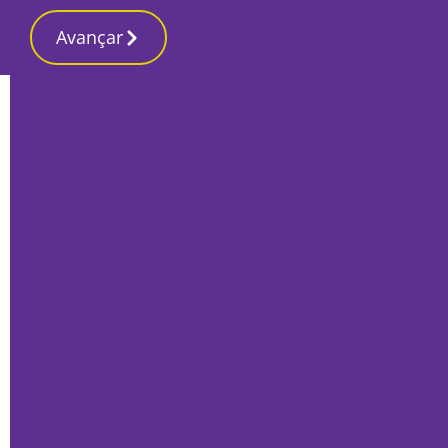
Avançar
Início
Local
Setúbal
Centenas garantem que “argumento
arqueológico” no Parque de Merendas é
falso e serve para interditar acesso
Por
A Redação
Outubro 4, 2021