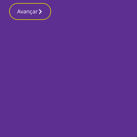
Contactos redaç
4 Março 2026, Quarta-feira 3:25 PM
Avançar
Início
Local
Setúbal
Centenário de Joan
Gama promete prog
Por
O Setubalense
Abril 11, 2023