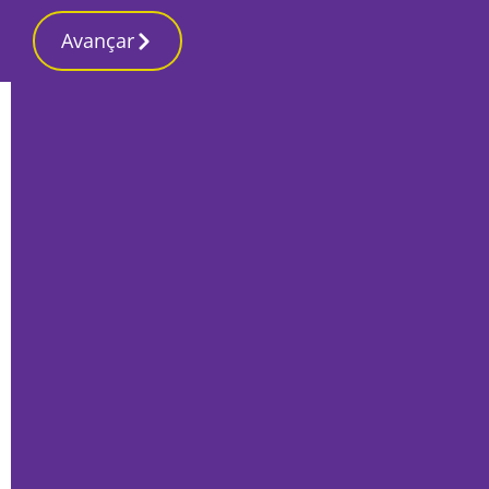
Avançar
Início
Local
Setúbal
Atletas do Clube de Xadrez de Setúbal
sagram-se Campeões Nacionais de
Veteranos +65
Por
Marta Guerreiro
Maio 12, 2026