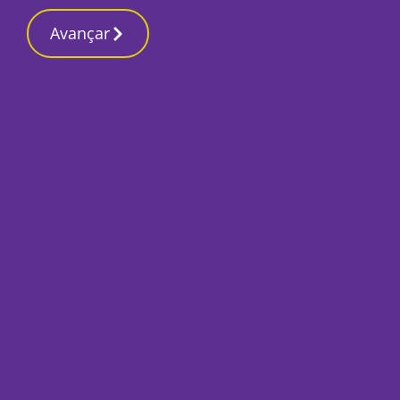
Contactos r
27 Fevereiro 2026, Sexta-feira 11:22 AM
Avançar
Início
Local
Setúbal
AD entrega lista d
confiança” e expec
resultados
Por
Tiago Jesus
Abril 8, 2025