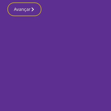
Contactos re
16 Março 2026, Segunda-feira 1:19 AM
Avançar
Início
Local
Sesimbra
Maior atum de se
foi detectado em 
Por
Lusa
Março 9, 2022