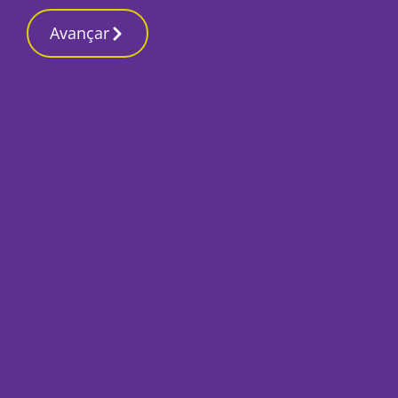
Contactos red
2 Março 2026, Segunda-feira 7:07 PM
Avançar
Início
Local
Sesimbra
Colisão de motoci
passageiros causa
Por
Lusa
Outubro 14, 2024