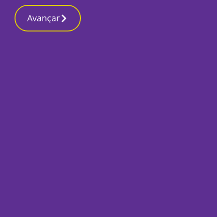
Avançar
Início
Local
Seixal
Seixal avança com 400 mil euros para o
arranque de duas creches no concelho
Por
Humberto Lameiras
Junho 24, 2025