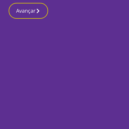
Contactos redação
8 Março 2026, Domingo 8:22 PM
Avançar
Início
Local
Seixal
Novo empreendime
pensado para convi
do Seixal
Por
Humberto Lameiras
Fevereiro 15, 2022