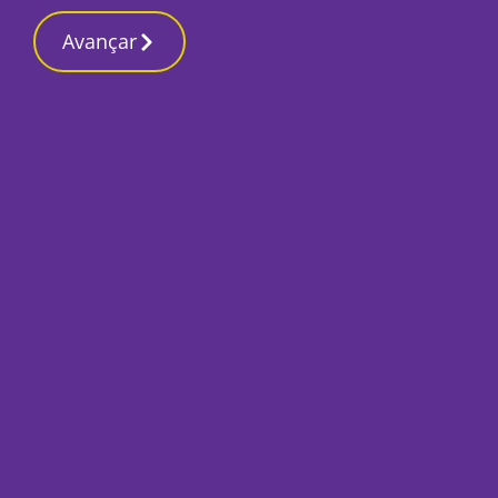
Contactos redaç
20 Março 2026, Sexta-feira 2:44 PM
Avançar
Início
Local
Seixal
Natal do Hospital no
e nacionais
Por
Redacção
Dezembro 11, 2018