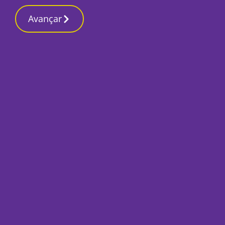
Contactos redação
8 Março 2026, Domingo 3:41 PM
Avançar
Início
Local
Seixal
Karetus – a portug
Por
António Ramos
Agosto 25, 2023