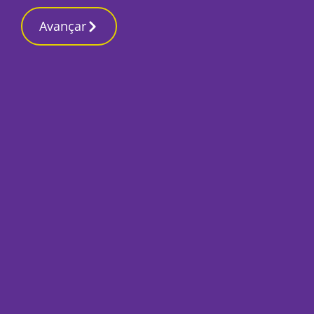
Contactos redaç
4 Março 2026, Quarta-feira 1:52 PM
Avançar
Início
Local
Seixal
Companhia Portug
Contemporâneo lev
Seixal
Por
Lusa
Setembro 19, 2023