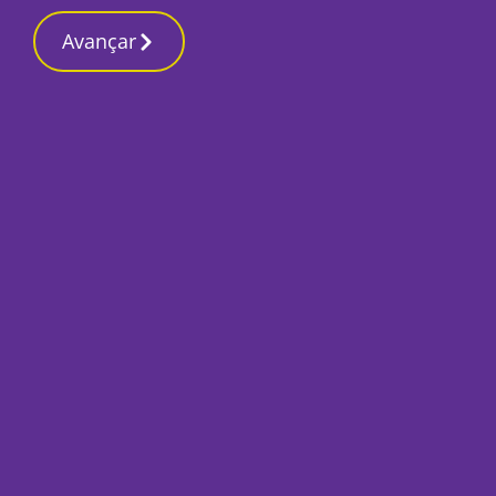
Contactos redaç
10 Março 2026, Terça-feira 5:27 PM
Avançar
Início
Local
Seixal
Amora vai receber 
localidade da Cruz
Por
Humberto Lameiras
Março 9, 2022