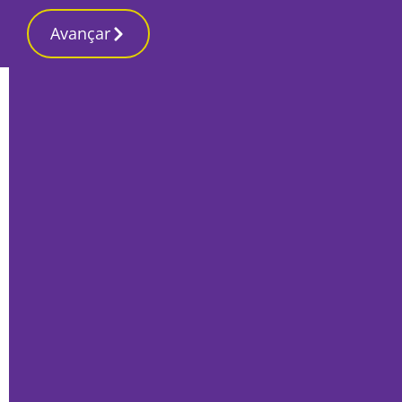
Avançar
Início
Local
Seixal
Abatido a tiro pela GNR no Seixal após
roubar arma de militar quando era
algemado
Por
Rogério Matos
Novembro 16, 2022