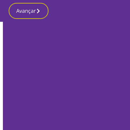
Avançar
Início
Local
Santiago do Cacém
Prazo da entrega de obras para a 14.ª
edição do Prémio de Conto Manuel da
Fonseca começa já em Março
Por
Lusa
Fevereiro 15, 2022