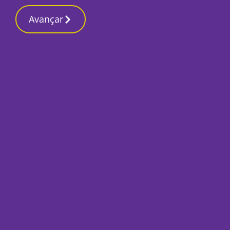
Contactos red
9 Março 2026, Segunda-feira 8:26 PM
Avançar
Início
Local
Santiago do Cacém
Parque Empresaria
em curso no valor 
Por
Lusa
Março 29, 2022