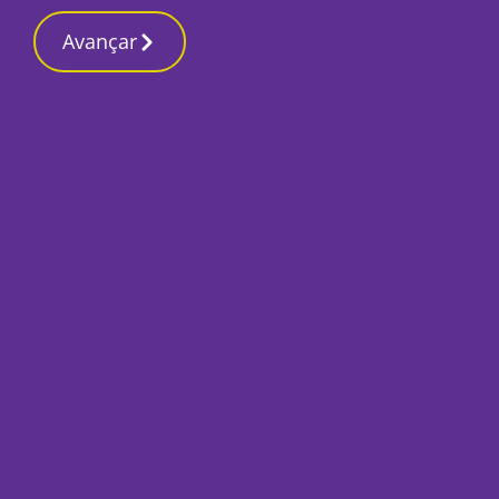
Contactos red
9 Março 2026, Segunda-feira 3:37 AM
Avançar
Início
Local
Palmela
Pinhal Novo. Memor
brilha na Avenida 
Por
Mário Rui Sobral
Novembro 3, 2020