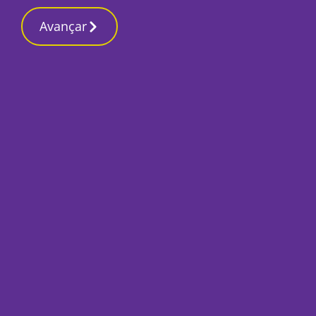
Contactos redaç
19 Maio 2026, Terça-feira 10:14 AM
Avançar
Início
Desporto
Leonor Parente v
recorde nacional u
Por
O Setubalense
Maio 19, 2026