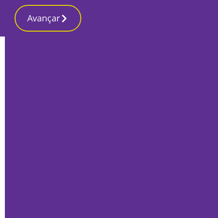
Avançar
Início
Local
Palmela
Concelho vai ter cinco postos de
abastecimento de carros eléctricos
Por
Fátima Brinca
Junho 11, 2019