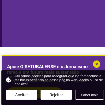
Declaração de
Transparência
Setúbal
Publicidade
Sines
Copyright © 2025. Todos os direitos
Desenvolvimento por
Megasites
em
reservados.
parceria com
DWSI
Apoie O SETUBALENSE e o Jornalismo
rumo a um futuro mais sustentado
Utilizamos cookies para assegurar que lhe fornecemos a
Assine o jornal ou compre conteúdos avulsos.
melhor experiência na nossa página web. Aceita o uso de
Oferecemos os seus primeiros 3 euros para gastar!
cookies?
ASSINAR
O SETUBALENSE
Aceitar
Rejeitar
Saber mais