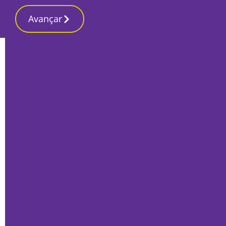
Avançar
Início
Local
Odemira
Estágio de Sopros e Percussão do
Sudoeste Alentejano no final deste mês
Por
Lusa
Agosto 22, 2025