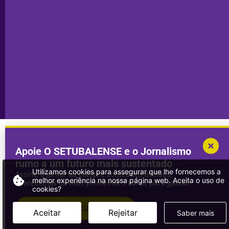
Sesimbra
Declaração de
Transparência
Setúbal
Publicidade
Sines
Copyright © 2025. Todos os direitos
Desenvolvimento por
Megasites
em
reservados.
parceria com
DWSI
Apoie O SETUBALENSE e o Jornalismo
rumo a um futuro mais sustentado
Utilizamos cookies para assegurar que lhe fornecemos a
Assine o jornal ou compre conteúdos avulsos.
melhor experiência na nossa página web. Aceita o uso de
Oferecemos os seus primeiros 3 euros para gastar!
cookies?
ASSINAR
O SETUBALENSE
Aceitar
Rejeitar
Saber mais