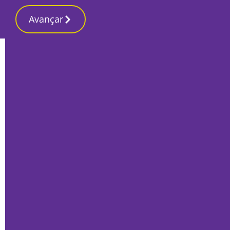
Avançar
Início
Local
Odemira
Encontrado corpo de rapaz de 17 anos
desaparecido no rio em Odemira
Por
Lusa
Junho 9, 2025