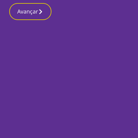
Contactos re
27 Fevereiro 2026, Sexta-feira 2:35 AM
Avançar
Início
Local
Montijo
PSP detém mulher 
marido com faca d
Por
O Setubalense
Junho 2, 2025