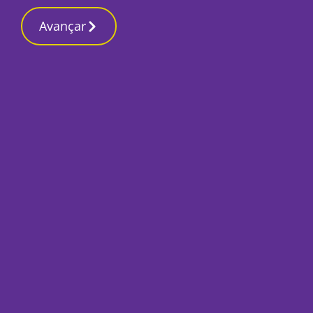
Contactos red
9 Março 2026, Segunda-feira 5:43 PM
Avançar
Início
Local
Montijo
PAN lança bancário
Assembleia Munici
Por
Mário Rui Sobral
Julho 9, 2021