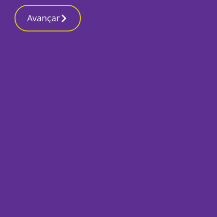
Avançar
Início
Local
Montijo
Montijo registou 40 ocorrências
provocadas pelo mau tempo
Por
Mário Rui Sobral
Março 20, 2025