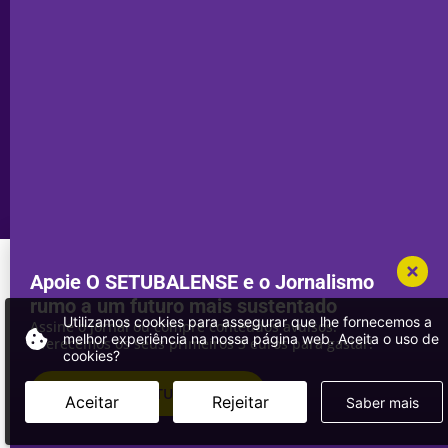
Privacidade
Sesimbra
Declaração de
Transparência
Setúbal
Publicidade
Sines
Copyright © 2025. Todos os direitos
Desenvolvimento por
Megasites
em
reservados.
parceria com
DWSI
Apoie O SETUBALENSE e o Jornalismo
rumo a um futuro mais sustentado
Utilizamos cookies para assegurar que lhe fornecemos a
Assine o jornal ou compre conteúdos avulsos.
melhor experiência na nossa página web. Aceita o uso de
Oferecemos os seus primeiros 3 euros para gastar!
cookies?
ASSINAR
O SETUBALENSE
Aceitar
Rejeitar
Saber mais