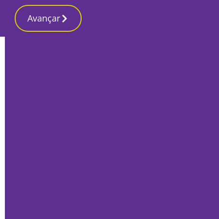
Avançar
Início
Local
Montijo
Máquina provocou incêndio em fábrica
de rações no Montijo
Por
Lusa
Outubro 24, 2024