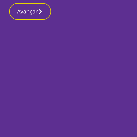
Contactos 
26 Fevereiro 2026, Quinta-feira 10:51 PM
Avançar
Início
Local
Montijo
LIVRE estreia-se a 
anuncia Alexandr
de-lista à Câmara
Por
Mário Rui Sobral
Julho 4, 2025