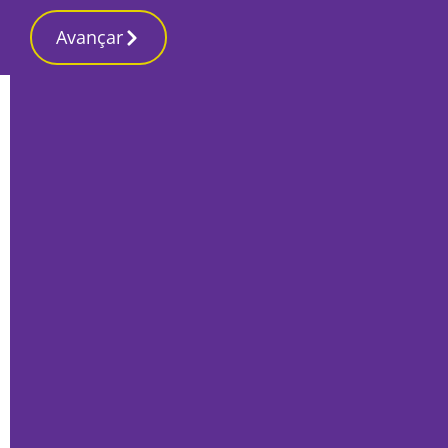
Avançar
Início
Últimas
Grávida dá à luz em restaurante em
Sarilhos Grandes
Por
O Setubalense
Maio 28, 2025