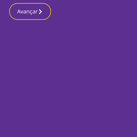
Contactos redação
1 Março 2026, Domingo 2:51 AM
Avançar
Início
Local
Montijo
Câmara do Montij
João Vau
Por
O Setubalense
Maio 2, 2025