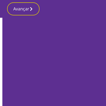
Avançar
Início
Local
Montijo
Antigos alunos distinguem ‘pai’ do ténis
de mesa montijense
Por
O Setubalense
Outubro 14, 2022