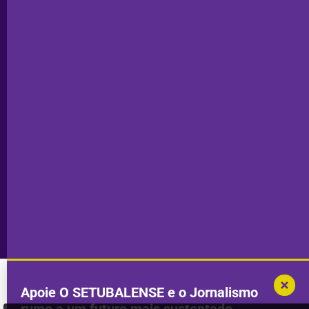
Estatuto
Subscrever
Editorial
Palmela
Ficha
Santiago
Técnica
do Cacém
Capa do Dia
Política de
Seixal
Privacidade
Sesimbra
Declaração de
Transparência
Setúbal
Publicidade
Sines
Copyright © 2025. Todos os direitos
Desenvolvimento por
Megasites
em
reservados.
parceria com
DWSI
Apoie O SETUBALENSE e o Jornalismo
rumo a um futuro mais sustentado