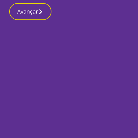
Contactos reda
11 Março 2026, Quarta-feira 4:08 PM
Avançar
Início
Local
Moita
Escola Técnica Pro
grupo de reflexão 
Grécia
Por
Luis Geirinhas
Outubro 27, 2022