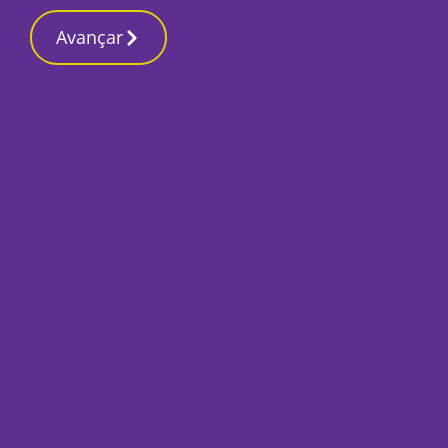
Contactos red
9 Março 2026, Segunda-feira 7:49 PM
Avançar
Início
Local
Moita
Câmara avança com 
parques do concel
Por
Mário Rui Sobral
Julho 21, 2023