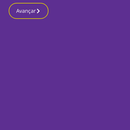
Contactos redaç
5 Março 2026, Quinta-feira 6:09 PM
Avançar
Início
Local
Barreiro
Município faz colhe
Praia de Alburrica
Por
Luis Geirinhas
Julho 8, 2020