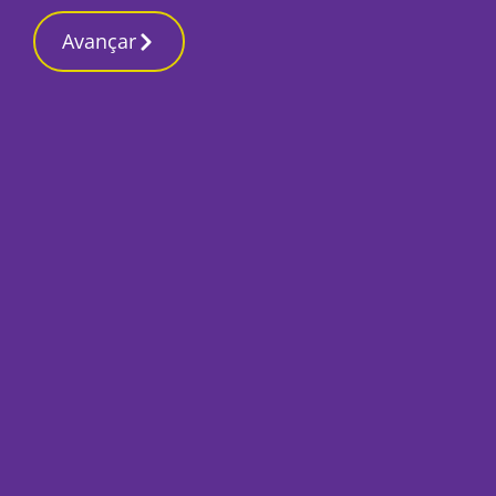
Contactos re
9 Março 2026, Segunda-feira 12:01 AM
Avançar
Início
Local
Barreiro
Iniciativa “Cozinh
participação elev
Por
Luis Geirinhas
Novembro 23, 2022