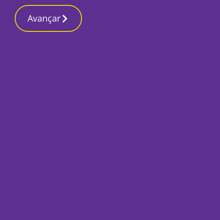
Contactos reda
12 Março 2026, Quinta-feira 4:31 PM
Avançar
Início
Local
Barreiro
Encontro “A Cruzar
trabalho das bibli
Por
Luis Geirinhas
Outubro 19, 2022