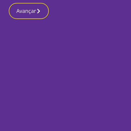
Contactos redação
15 Março 2026, Domingo 6:11 PM
Avançar
Início
Local
Barreiro
Centro Hospitalar 
dianteira na cirur
Por
Mário Rui Sobral
Outubro 12, 2023