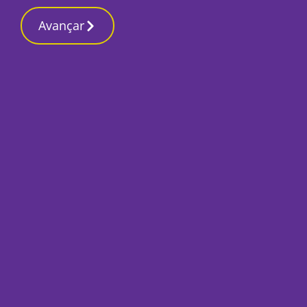
Avançar
Início
Local
Almada
PSP trava dupla suspeita de tráfico de
droga e de ameaçar residentes em
Almada
Por
O Setubalense
Julho 14, 2025